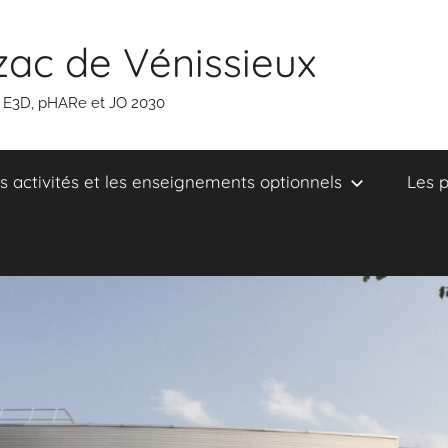
zac de Vénissieux
, E3D, pHARe et JO 2030
s activités et les enseignements optionnels
Les p