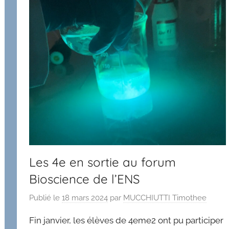
Les 4e en sortie au forum
Bioscience de l’ENS
Publié le
18 mars 2024
par
MUCCHIUTTI Timothee
Fin janvier, les élèves de 4eme2 ont pu participer