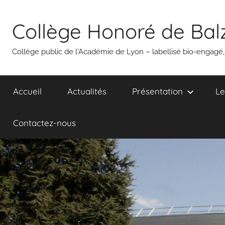
Aller
Panneau de gestion des cookies
au
Collège Honoré de Bal
contenu
Collège public de l'Académie de Lyon – labellisé bio-engagé
Accueil
Actualités
Présentation
Le
Contactez-nous