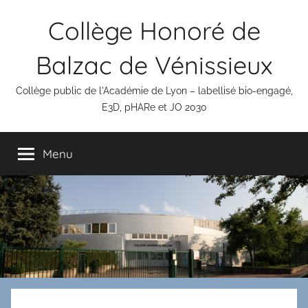
Aller
Panneau de gestion des cookies
Collège Honoré de
au
contenu
Balzac de Vénissieux
Collège public de l'Académie de Lyon – labellisé bio-engagé,
E3D, pHARe et JO 2030
Menu