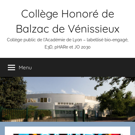
Aller
Panneau de gestion des cookies
Collège Honoré de
au
contenu
Balzac de Vénissieux
Collège public de l'Académie de Lyon – labellisé bio-engagé,
E3D, pHARe et JO 2030
Menu